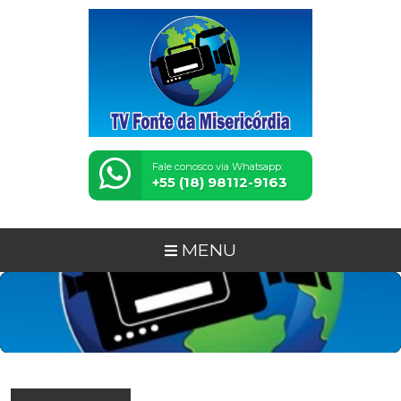
Fale conosco via Whatsapp:
+55 (18) 98112-9163
MENU