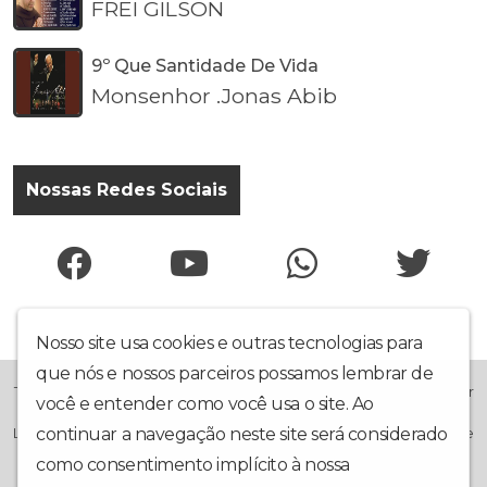
FREI GILSON
9º Que Santidade De Vida
Monsenhor .Jonas Abib
Nossas Redes Sociais
Nosso site usa cookies e outras tecnologias para
que nós e nossos parceiros possamos lembrar de
TV-HD-MULTICANAL; Estilo Católico Com a Finalidade Evangelizar
você e entender como você usa o site. Ao
Transmitindo Conteúdo de Áudio e Vídeo On Line, Que Visa
continuar a navegação neste site será considerado
Levar Ao Conhecimento Humano A Grandeza Da Misericórdia De
Deus Para o Mundo Inteiro!
como consentimento implícito à nossa
política de