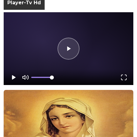
Player-Tv Hd
Oração
Musicas