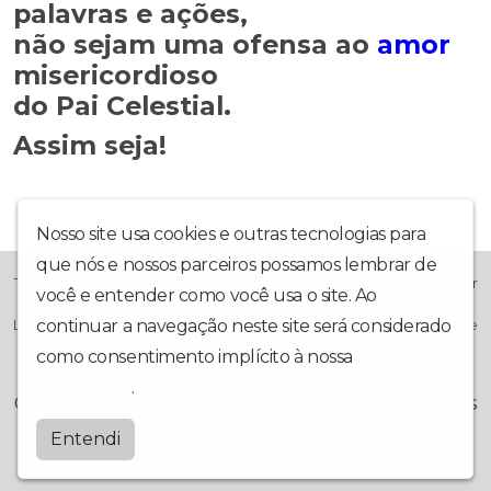
palavras e ações,
não sejam uma ofensa ao
amor
misericordioso
do Pai Celestial.
Assim seja!
Nosso site usa cookies e outras tecnologias para
que nós e nossos parceiros possamos lembrar de
TV-HD-MULTICANAL; Estilo Católico Com a Finalidade Evangelizar
você e entender como você usa o site. Ao
Transmitindo Conteúdo de Áudio e Vídeo On Line, Que Visa
Levar Ao Conhecimento Humano A Grandeza Da Misericórdia De
continuar a navegação neste site será considerado
Deus Para o Mundo Inteiro!
como consentimento implícito à nossa
política de
privacidade
.
© FONTE DA MISERICORDIA 2026 - Todos os
direitos reservados.
Entendi
by
BRASCAST