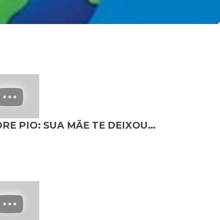
PADRE PIO: SUA MÃE TE DEIXOU UM SINAL ANTES DE PARTIR - E VOCÊ NÃO PERCEBEU