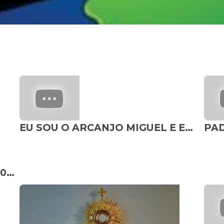
EU SOU O ARCANJO MIGUEL E ESTOU INDIGNADO COM VOCÊ. ESTA É SUA ÚLTIMA CHANCE DE ME OUVIR. NÃO ..
Canção Nova Sertaneja - 05/10/2025