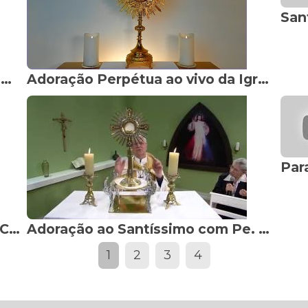
San
Adão: o homem carnal e a perda da presença! (Gênesis 3) Dra. Filó -
Adoração Perpétua ao vivo da Igreja de São Bento, Melbourne St Benedicts Burwood
Terço da Misericórdia Especial - Cracóvia I Polônia
Adoração ao Santíssimo com Pe. Eduardo no Madrugada de Bênçãos
1
2
3
4